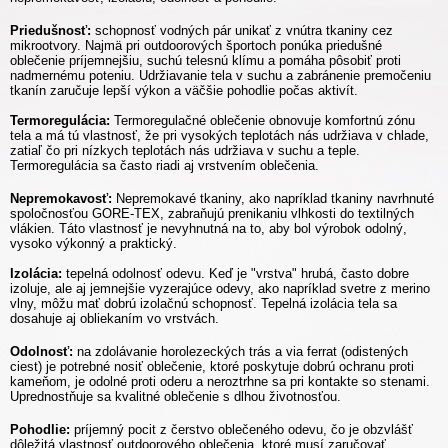
Priedušnosť:
schopnosť vodných pár unikať z vnútra tkaniny cez
mikrootvory. Najmä pri outdoorových športoch ponúka priedušné
oblečenie príjemnejšiu, suchú telesnú klímu a pomáha pôsobiť proti
nadmernému poteniu. Udržiavanie tela v suchu a zabránenie premočeniu
tkanín zaručuje lepší výkon a väčšie pohodlie počas aktivít.
Termoregulácia:
Termoregulačné oblečenie obnovuje komfortnú zónu
tela a má tú vlastnosť, že pri vysokých teplotách nás udržiava v chlade,
zatiaľ čo pri nízkych teplotách nás udržiava v suchu a teple.
Termoregulácia sa často riadi aj vrstvením oblečenia.
Nepremokavosť:
Nepremokavé tkaniny, ako napríklad tkaniny navrhnuté
spoločnosťou GORE-TEX, zabraňujú prenikaniu vlhkosti do textilných
vlákien. Táto vlastnosť je nevyhnutná na to, aby bol výrobok odolný,
vysoko výkonný a praktický.
Izolácia:
tepelná odolnosť odevu. Keď je "vrstva" hrubá, často dobre
izoluje, ale aj jemnejšie vyzerajúce odevy, ako napríklad svetre z merino
vlny, môžu mať dobrú izolačnú schopnosť. Tepelná izolácia tela sa
dosahuje aj obliekaním vo vrstvách.
Odolnosť:
na zdolávanie horolezeckých trás a via ferrat (odistených
ciest) je potrebné nosiť oblečenie, ktoré poskytuje dobrú ochranu proti
kameňom, je odolné proti oderu a neroztrhne sa pri kontakte so stenami.
Uprednostňuje sa kvalitné oblečenie s dlhou životnosťou.
Pohodlie:
príjemný pocit z čerstvo oblečeného odevu, čo je obzvlášť
dôležitá vlastnosť outdoorového oblečenia, ktoré musí zaručovať