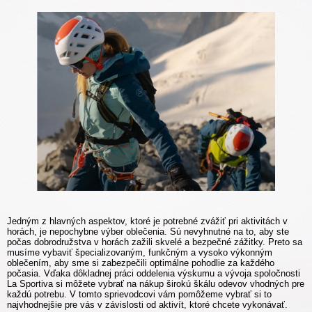
Jedným z hlavných aspektov, ktoré je potrebné zvážiť pri aktivitách v
horách, je nepochybne výber oblečenia. Sú nevyhnutné na to, aby ste
počas dobrodružstva v horách zažili skvelé a bezpečné zážitky. Preto sa
musíme vybaviť špecializovaným, funkčným a vysoko výkonným
oblečením, aby sme si zabezpečili optimálne pohodlie za každého
počasia. Vďaka dôkladnej práci oddelenia výskumu a vývoja spoločnosti
La Sportiva si môžete vybrať na nákup širokú škálu odevov vhodných pre
každú potrebu. V tomto sprievodcovi vám pomôžeme vybrať si to
najvhodnejšie pre vás v závislosti od aktivít, ktoré chcete vykonávať.