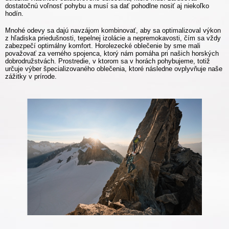
dostatočnú voľnosť pohybu a musí sa dať pohodlne nosiť aj niekoľko
hodín.
Mnohé odevy sa dajú navzájom kombinovať, aby sa optimalizoval výkon
z hľadiska priedušnosti, tepelnej izolácie a nepremokavosti, čím sa vždy
zabezpečí optimálny komfort. Horolezecké oblečenie by sme mali
považovať za verného spojenca, ktorý nám pomáha pri našich horských
dobrodružstvách. Prostredie, v ktorom sa v horách pohybujeme, totiž
určuje výber špecializovaného oblečenia, ktoré následne ovplyvňuje naše
zážitky v prírode.