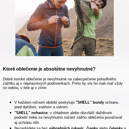
Ktoré oblečenie je absolútne nevyhnutné?
Dobré horské oblečenie je nevyhnutné na zabezpečenie pohodlného
zážitku aj v nepriaznivých podmienkach. Preto by ste ho mali mať vždy
so sebou, v lete aj v zime:
V každom ročnom období poskytujú
"SHELL" bundy
ochranu
pred dažďom, snehom a vetrom.
"SHELL"
nohavice
: v chladnom alebo obzvlášť daždivom
podnebí treba za nevyhnutnú súčasť nášho oblečenia považovať
aj ochranu nôh.
Nezaobídete sa bez
náhradných rukavíc
,
čiapky
alebo
čelenky
a