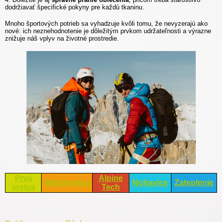
dodržiavať špecifické pokyny pre každú tkaninu.
Mnoho športových potrieb sa vyhadzuje kvôli tomu, že nevyzerajú ako
nové: ich neznehodnotenie je dôležitým prvkom udržateľnosti a výrazne
znižuje náš vplyv na životné prostredie.
Prvá
Alpine
Medzivrstva
Nohavice
Zateplenie
vrstva
Tech