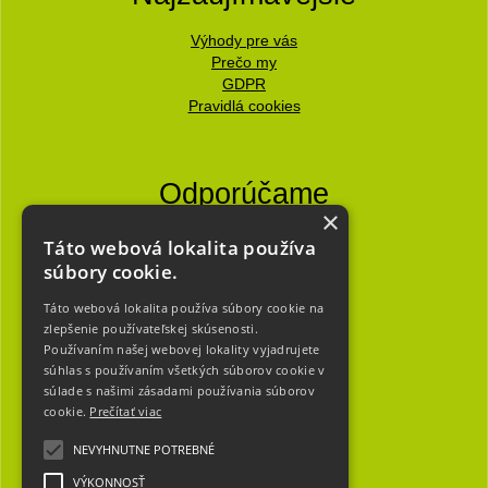
Výhody pre vás
Prečo my
GDPR
Pravidlá cookies
Odporúčame
×
Partneri
Táto webová lokalita používa
Užitočné
súbory cookie.
Mapa stránky
Táto webová lokalita používa súbory cookie na
zlepšenie používateľskej skúsenosti.
Používaním našej webovej lokality vyjadrujete
O nás
súhlas s používaním všetkých súborov cookie v
súlade s našimi zásadami používania súborov
cookie.
Prečítať viac
Kto sme
História
NEVYHNUTNE POTREBNÉ
Príležitosti
VÝKONNOSŤ