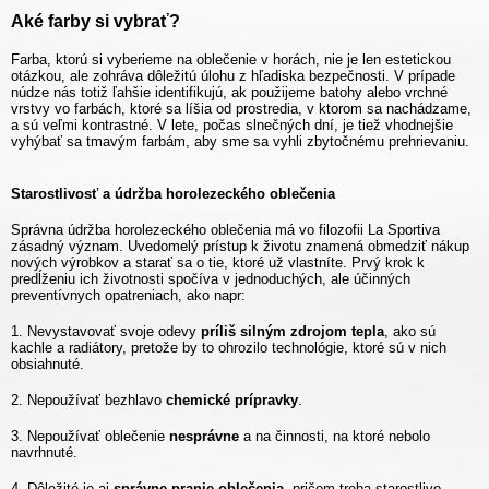
Aké farby si vybrať?
Farba, ktorú si vyberieme na oblečenie v horách, nie je len estetickou
otázkou, ale zohráva dôležitú úlohu z hľadiska bezpečnosti. V prípade
núdze nás totiž ľahšie identifikujú, ak použijeme batohy alebo vrchné
vrstvy vo farbách, ktoré sa líšia od prostredia, v ktorom sa nachádzame,
a sú veľmi kontrastné. V lete, počas slnečných dní, je tiež vhodnejšie
vyhýbať sa tmavým farbám, aby sme sa vyhli zbytočnému prehrievaniu.
Starostlivosť a údržba horolezeckého oblečenia
Správna údržba horolezeckého oblečenia má vo filozofii La Sportiva
zásadný význam. Uvedomelý prístup k životu znamená obmedziť nákup
nových výrobkov a starať sa o tie, ktoré už vlastníte. Prvý krok k
predĺženiu ich životnosti spočíva v jednoduchých, ale účinných
preventívnych opatreniach, ako napr:
1. Nevystavovať svoje odevy
príliš silným zdrojom tepla
, ako sú
kachle a radiátory, pretože by to ohrozilo technológie, ktoré sú v nich
obsiahnuté.
2. Nepoužívať bezhlavo
chemické prípravky
.
3. Nepoužívať oblečenie
nesprávne
a na činnosti, na ktoré nebolo
navrhnuté.
4. Dôležité je aj
správne pranie oblečenia
, pričom treba starostlivo