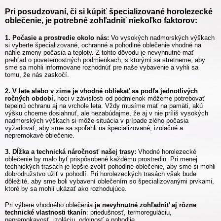
Pri posudzovaní, či si kúpiť špecializované horolezecké
oblečenie, je potrebné zohľadniť niekoľko faktorov:
1. Počasie a prostredie okolo nás:
Vo vysokých nadmorských výškach
si vyberte špecializované, ochranné a pohodlné oblečenie vhodné na
náhle zmeny počasia a teploty. Z tohto dôvodu je nevyhnutné mať
prehľad o poveternostných podmienkach, s ktorými sa stretneme, aby
sme sa mohli informovane rozhodnúť pre naše vybavenie a vyhli sa
tomu, že nás zaskočí.
2. V lete alebo v zime je vhodné obliekať sa podľa jednotlivých
ročných období,
hoci v závislosti od podmienok môžeme potrebovať
tepelnú ochranu aj na vrchole leta. Vždy musíme mať na pamäti, akú
výšku chceme dosiahnuť, ale nezabúdajme, že aj v nie príliš vysokých
nadmorských výškach si môže situácia v prípade zlého počasia
vyžadovať, aby sme sa spoľahli na špecializované, izolačné a
nepremokavé oblečenie.
3. Dĺžka a technická náročnosť našej trasy:
Vhodné horolezecké
oblečenie by malo byť prispôsobené každému prostrediu. Pri menej
technických trasách je lepšie zvoliť pohodlné oblečenie, aby sme si mohli
dobrodružstvo užiť v pohodlí. Pri horolezeckých trasách však bude
dôležité, aby sme boli vybavení oblečením so špecializovanými prvkami,
ktoré by sa mohli ukázať ako rozhodujúce.
Pri výbere vhodného oblečenia
je nevyhnutné zohľadniť aj rôzne
technické vlastnosti tkanín
: priedušnosť, termoreguláciu,
nepremokavosť, izoláciu, odolnosť a pohodlie.