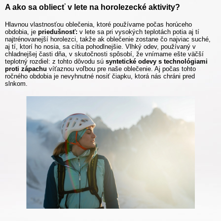
A ako sa obliecť v lete na horolezecké aktivity?
Hlavnou vlastnosťou oblečenia, ktoré používame počas horúceho
obdobia, je
priedušnosť:
v lete sa pri vysokých teplotách potia aj tí
najtrénovanejší horolezci, takže ak oblečenie zostane čo najviac suché,
aj tí, ktorí ho nosia, sa cítia pohodlnejšie. Vlhký odev, používaný v
chladnejšej časti dňa, v skutočnosti spôsobí, že vnímame ešte väčší
teplotný rozdiel: z tohto dôvodu sú
syntetické odevy s technológiami
proti zápachu
víťaznou voľbou pre naše oblečenie. Aj počas tohto
ročného obdobia je nevyhnutné nosiť čiapku, ktorá nás chráni pred
slnkom.