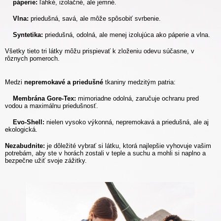
páperie:
ľahké, izolačné, ale jemné.
Vlna:
priedušná, savá, ale môže spôsobiť svrbenie.
Syntetika:
priedušná, odolná, ale menej izolujúca ako páperie a vlna.
Všetky tieto tri látky môžu prispievať k zloženiu odevu súčasne, v
rôznych pomeroch.
Medzi
nepremokavé a priedušné
tkaniny medzitým patria:
Membrána Gore-Tex:
mimoriadne odolná, zaručuje ochranu pred
vodou a maximálnu priedušnosť.
Evo-Shell:
nielen vysoko výkonná, nepremokavá a priedušná, ale aj
ekologická.
Nezabudnite:
je dôležité vybrať si látku, ktorá najlepšie vyhovuje vašim
potrebám, aby ste v horách zostali v teple a suchu a mohli si naplno a
bezpečne užiť svoje zážitky.