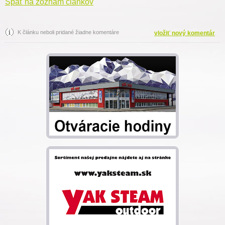
Späť na zoznam článkov
K článku neboli pridané žiadne komentáre
vložiť nový komentár