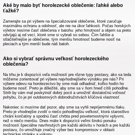
Aké by malo byť horolezecké oblečenie: ľahké alebo
ťažké?
Zamerajte sa pri výbere na špecializované oblečenie, ktoré zaručuje
maximálnu ochranu a odolnosť, ale nie na úkor ľahkosti. Počas horských
výletov nosíme časť oblečenia v batohu: jeho hmotnosť a objem sa preto
odvíjajú aj od vecí, ktoré sme si vybrali so sebou. Čím ľahšie a
stlačiteľnejšie je oblečenie, tým menšiu hmotnosť budeme nosiť na
pleciach a tým menší bude náš batoh.
Ako si vybrať správnu veľkosť horolezeckého
oblečenia?
Na trhu je k dispozícii veľa možností pre rôzne typy postavy, ako sa teda
môžeme zorientovať pri výbere najvhodnejšieho výrobku pre nás? Pri
výbere odevu na horolezectvo by sme mali odhadnúť, koľko hodín ho
budeme nosiť. Preto je dôležité, aby sme sa v ňom hneď cítili pohodlne.
Strih by vám mal poskytnúť dobrý pocit a umožniť dostatočnú voľnosť
pohybu, čo je pri outdoorových dobrodružstvách kľúčová vlastnosť.
Nakoniec si musíme dať pozor, aby sme sa vyhli nepríjemnému tlaku.
Preto je vhodnejšie zvoliť o niečo pohodlnejšiu veľkosť, ktorá starostlivo
chráni končatiny a spodnú časť chrbta pred poveternostnými vplyvmi,
než o niečo menšiu. Dnes máte k dispozícii veľmi širokú ponuku
možností špeciálne navrhnutých pre každú aktivitu v horách a pre každú
postavu, čo umožňuje značný výber bez kompromisov v oblasti
technickej stránky a výkonu.