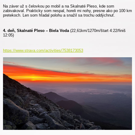
Na záver už s čelovkou po mobil a na Skalnaté Pleso, kde som
zabivakoval. Prakticky som nespal, horeli mi nohy, presne ako po 100 km
pretekoch. Len som hľadal polohu a snažil sa trochu oddýchnuť.
4. deň, Skalnaté Pleso – Biela Voda
(22,61km/1270m/štart 4:22/finiš
12:05)
https://www.strava.com/activities/7538173053