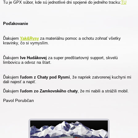
Tu je GPX súbor, kde sú jednotlivé dni spojené do jedného tracku:
TU
Poďakovanie
Ďakujem
Yak&Rysy
za materiálnu pomoc a ochotu zohnať všetky
kravinky, čo si vymyslím.
Ďakujem
Ive Hudákovej
za super predštartovný support, skvelú
limbovicu a odvoz na štart.
Ďakujem
ľudom z Chaty pod Rysmi
, že napriek zatvorenej kuchyni mi
dali najesť a napiť.
Ďakujem
ľudom zo Zamkovského chaty
, že mi nabili a strážili mobil.
Pavol Porubčan