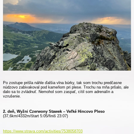
Po zostupe prišla náhle ďalšia vlna búrky, tak som trochu predčasne
núdzovo zabivakoval pod kameňom pri plese. Trochu na mňa pršalo, ale
dalo sa to zvládnuť. Nemohol som zaspať, cítil som adrenalín a
vzrušenie.
2. deň, Wyžni Czerwony Stawek – Veľké Hincovo Pleso
(37,6km/4332m/štart 5:05/finiš 23:07)
https://www.strava.com/activities/7538058703