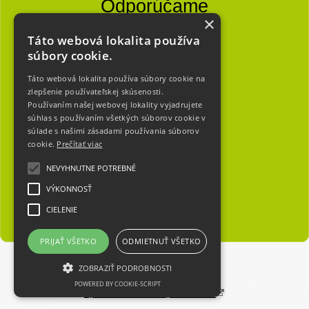
Odporúčame
×
Partneri
Táto webová lokalita používa
Užitočné
súbory cookie.
Mapa stránky
Táto webová lokalita používa súbory cookie na
zlepšenie používateľskej skúsenosti.
Používaním našej webovej lokality vyjadrujete
O nás
súhlas s používaním všetkých súborov cookie v
súlade s našimi zásadami používania súborov
cookie.
Prečítať viac
Kto sme
História
NEVYHNUTNE POTREBNÉ
Príležitosti
VÝKONNOSŤ
CIELENIE
PRIJAŤ VŠETKO
ODMIETNUŤ VŠETKO
Copyright 2018 - 2026 © yakrysy.sk
ZOBRAZIŤ PODROBNOSTI
POWERED BY COOKIE-SCRIPT
Vytvárame web stránky - Atomer.sk