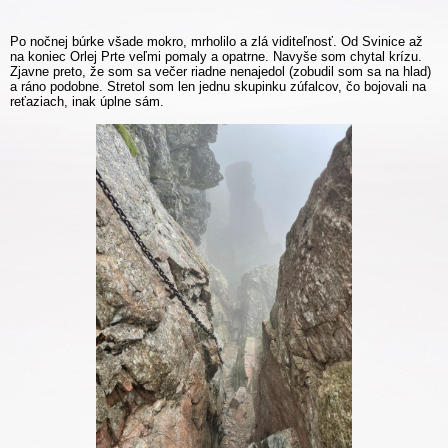
Po nočnej búrke všade mokro, mrholilo a zlá viditeľnosť. Od Svinice až
na koniec Orlej Prte veľmi pomaly a opatrne. Navyše som chytal krízu.
Zjavne preto, že som sa večer riadne nenajedol (zobudil som sa na hlad)
a ráno podobne. Stretol som len jednu skupinku zúfalcov, čo bojovali na
reťaziach, inak úplne sám.