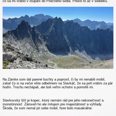
čo sa mi vrátilo v stúpaní do Priečneho sedla. Prešlo to až v sedielku.
Na Zámke som dal parené buchty a poprosil, či by mi nenabili mobil,
zatiaľ čo si na večer ešte odbehnem na Slavkáč, že sa poň vrátim za pár
hodín. Trochu nechápali, ale boli veľmi ochotní a pomohli mi.
Slavkovský štít je kopec, ktorý nemám rád pre jeho nekonečnosť a
monotónnosť. Zároveň ho ale milujem pre majestátnosť a výhľady.
Škoda, že som nemal pri sebe mobil, hore bolo masakrálne.