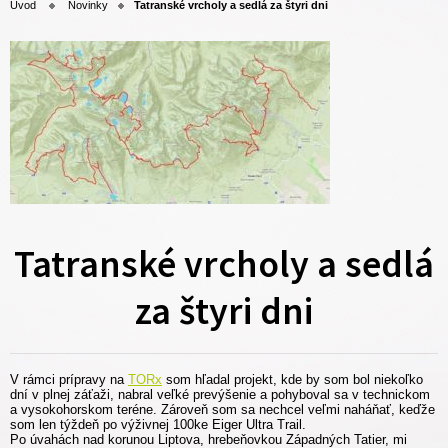
Úvod
Novinky
Tatranské vrcholy a sedlá za štyri dni
Tatranské vrcholy a sedlá
za štyri dni
V rámci prípravy na
TORx
som hľadal projekt, kde by som bol niekoľko
dní v plnej záťaži, nabral veľké prevýšenie a pohyboval sa v technickom
a vysokohorskom teréne. Zároveň som sa nechcel veľmi naháňať, keďže
som len týždeň po výživnej 100ke Eiger Ultra Trail.
Po úvahách nad korunou Liptova, hrebeňovkou Západných Tatier, mi