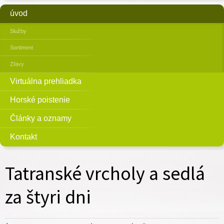
úvod
Služby
Sortiment
Zľavy
Virtuálna prehliadka
Horské poistenie
Články a oznamy
Kontakt
Tatranské vrcholy a sedlá
za štyri dni