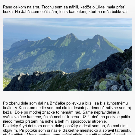
Ráno celkom na šrot. Trochu som sa náhlil, keďže o 10-tej mala prísť
búrka. Na Jahňacom opäť sám, len s kamzíkmi, ktorí na mňa bobkovali.
Po zbehu dole som dal na Brnčalke polievku a blížil sa k slávnostnému
finále. V Kopskom sedle som bol okolo desiatej a demonštratívne som aj
bežal. Dole po modrej značke to nemám rád. Samé nepravidelné a
vyčnievajúce kamene, úplná nechuť k behu. Už 2. deň ma podivne pálilo
niečo medzi prstami na nohe a beh mi spôsoboval utrpenie.
Fakticky štyri dni som nemal dole ponožky a desil som sa, čo pod nimi
objavím. Pri potoku som si našiel diskrétne miestečko a spravil tatranskú
otužo-očistu. Medzi prstami som našiel otlaky, ale nič strašné. Nahodil