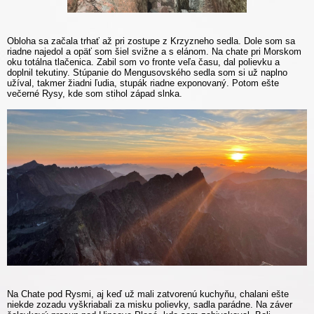
Obloha sa začala trhať až pri zostupe z Krzyzneho sedla. Dole som sa
riadne najedol a opäť som šiel svižne a s elánom. Na chate pri Morskom
oku totálna tlačenica. Zabil som vo fronte veľa času, dal polievku a
doplnil tekutiny. Stúpanie do Mengusovského sedla som si už naplno
užíval, takmer žiadni ľudia, stupák riadne exponovaný. Potom ešte
večerné Rysy, kde som stihol západ slnka.
Na Chate pod Rysmi, aj keď už mali zatvorenú kuchyňu, chalani ešte
niekde zozadu vyškriabali za misku polievky, sadla parádne. Na záver