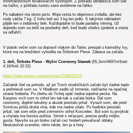
minimalistickým bivakovacím výstrojom. Z pohľadu ultrabežca som šiel
na ťažko, z pohľadu turistu zase extrémne na ľahko.
Po nabalení ma skoro piclo. Moja vesta to objemovo zvládla, ale bez
vody vážila 7 kg. Z čoho boli asi 3 kg len jedlo. S takýmto nákladom
pôjde len o indiánsky beh. Každopádne to bude parádny tréning. Už
dopredu som sa tešil na posledný deň, keď bude všetko zjedené a vesta
sa odľahčí.
V piatok večer som sa dopravil vlakom do Tatier, prespal u kamošky Ivy,
ktorá ma na brieždení vyhodila na Štrbskom Plese. Zábava sa začala.
1. deň, Štrbske Pleso - Wyžni Czerwony Stawek
(55,1km/4697m/štart
4:16/finiš 20:32)
https://www.strava.com/activities/7538022712
Začiatok šiel na pohodu, až pri Troch studničkách začalo byť riadne teplo
a prehrieval som sa. V Hladkom sedle už hrmenie, našťastie na opačnej
strane hrebeňa. Po zbehu do Tichej opäť riadna tepelná pecka. Na
Kasprov vrch som to stihol len tak-tak a začala búrka. Dal som
cestoviny, doplnil tekutiny a akurát prestalo pršať. Vyrazil som, ale pred
Svinicou prišla druhá vlna, kde ma riadne zlialo. Po hodinke prestalo
pršať, tak som ešte pred zotmením stihol Koscielec. Bol som tu prvýkrát
a chytala ma horská eufória. Strmé s reťazami, presne podľa môjho
gusta. Navyše sa po búrke začali cez hrebeň prevaľovať oblaky.
Neskutočné scenérie, nikto nikde, len ja a hory.