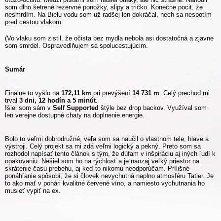
som dlho šetrené rezervné ponožky, slipy a tričko. Konečne pocit, že
nesmrdím. Na Bielu vodu som už radšej len dokráčal, nech sa nespotím
pred cestou vlakom.
(Vo vlaku som zistil, že očista bez mydla nebola asi dostatočná a zjavne
som smrdel. Ospravedlňujem sa spolucestujúcim.
Sumár
Finálne to vyšlo na
172,11 km
pri prevýšení
14 731 m
. Celý prechod mi
trval
3 dni, 12 hodín a 5 minút
.
Išiel som sám v
Self Supported
štýle bez drop backov. Využíval som
len verejne dostupné chaty na doplnenie energie.
Bolo to veľmi dobrodružné, veľa som sa naučil o vlastnom tele, hlave a
výstroji. Celý projekt sa mi zdá veľmi logický a pekný. Preto som sa
rozhodol napísať tento článok s tým, že dúfam v inšpiráciu aj iných ľudí k
opakovaniu. Nešiel som ho na rýchlosť a je naozaj veľký priestor na
skrátenie času prebehu, aj keď to nikomu neodporúčam. Prílišné
ponáhľanie spôsobí, že si človek nevychutná naplno atmosféru Tatier. Je
to ako mať v pohári kvalitné červené víno, a namiesto vychutnania ho
musieť vypiť na ex.