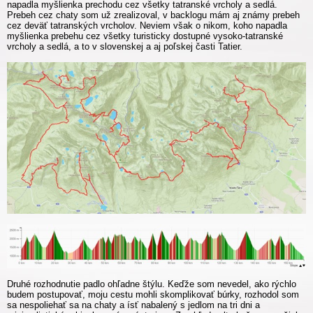
napadla myšlienka prechodu cez všetky tatranské vrcholy a sedlá.
Prebeh cez chaty som už zrealizoval, v backlogu mám aj známy prebeh
cez deväť tatranských vrcholov. Neviem však o nikom, koho napadla
myšlienka prebehu cez všetky turisticky dostupné vysoko-tatranské
vrcholy a sedlá, a to v slovenskej a aj poľskej časti Tatier.
Druhé rozhodnutie padlo ohľadne štýlu. Keďže som nevedel, ako rýchlo
budem postupovať, moju cestu mohli skomplikovať búrky, rozhodol som
sa nespoliehať sa na chaty a ísť nabalený s jedlom na tri dni a