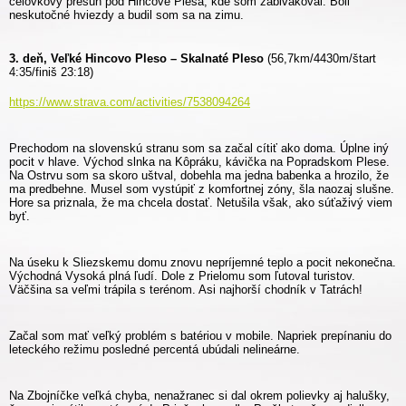
čelovkový presun pod Hincove Plesá, kde som zabivakoval. Boli
neskutočné hviezdy a budil som sa na zimu.
3. deň, Veľké Hincovo Pleso – Skalnaté Pleso
(56,7km/4430m/štart
4:35/finiš 23:18)
https://www.strava.com/activities/7538094264
Prechodom na slovenskú stranu som sa začal cítiť ako doma. Úplne iný
pocit v hlave. Východ slnka na Kôpráku, kávička na Popradskom Plese.
Na Ostrvu som sa skoro uštval, dobehla ma jedna babenka a hrozilo, že
ma predbehne. Musel som vystúpiť z komfortnej zóny, šla naozaj slušne.
Hore sa priznala, že ma chcela dostať. Netušila však, ako súťaživý viem
byť.
Na úseku k Sliezskemu domu znovu nepríjemné teplo a pocit nekonečna.
Východná Vysoká plná ľudí. Dole z Prielomu som ľutoval turistov.
Väčšina sa veľmi trápila s terénom. Asi najhorší chodník v Tatrách!
Začal som mať veľký problém s batériou v mobile. Napriek prepínaniu do
leteckého režimu posledné percentá ubúdali nelineárne.
Na Zbojníčke veľká chyba, nenažranec si dal okrem polievky aj halušky,