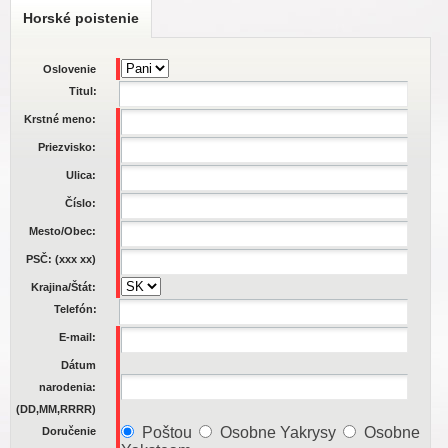
Horské poistenie
Oslovenie
Titul:
Krstné meno:
Priezvisko:
Ulica:
Číslo:
Mesto/Obec:
PSČ: (xxx xx)
Krajina/Štát:
Telefón:
E-mail:
Dátum
narodenia:
(DD,MM,RRRR)
Poštou
Osobne Yakrysy
Osobne
Doručenie