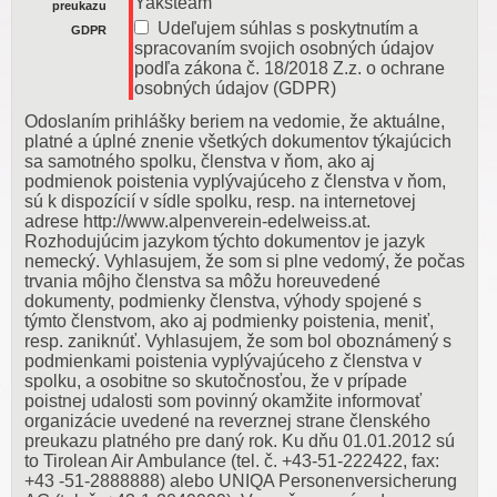
Yaksteam
preukazu
Udeľujem súhlas s poskytnutím a
GDPR
spracovaním svojich osobných údajov
podľa zákona č. 18/2018 Z.z. o ochrane
osobných údajov (GDPR)
Odoslaním prihlášky beriem na vedomie, že aktuálne,
platné a úplné znenie všetkých dokumentov týkajúcich
sa samotného spolku, členstva v ňom, ako aj
podmienok poistenia vyplývajúceho z členstva v ňom,
sú k dispozícií v sídle spolku, resp. na internetovej
adrese http://www.alpenverein-edelweiss.at.
Rozhodujúcim jazykom týchto dokumentov je jazyk
nemecký. Vyhlasujem, že som si plne vedomý, že počas
trvania môjho členstva sa môžu horeuvedené
dokumenty, podmienky členstva, výhody spojené s
týmto členstvom, ako aj podmienky poistenia, meniť,
resp. zaniknúť. Vyhlasujem, že som bol oboznámený s
podmienkami poistenia vyplývajúceho z členstva v
spolku, a osobitne so skutočnosťou, že v prípade
poistnej udalosti som povinný okamžite informovať
organizácie uvedené na reverznej strane členského
preukazu platného pre daný rok. Ku dňu 01.01.2012 sú
to Tirolean Air Ambulance (tel. č. +43-51-222422, fax:
+43 -51-2888888) alebo UNIQA Personenversicherung