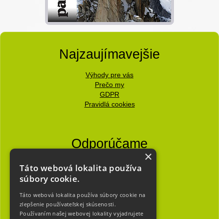
Najzaujímavejšie
Výhody pre vás
Prečo my
GDPR
Pravidlá cookies
Odporúčame
×
Partneri
Táto webová lokalita používa
Užitočné
súbory cookie.
Mapa stránky
Táto webová lokalita používa súbory cookie na
zlepšenie používateľskej skúsenosti.
Používaním našej webovej lokality vyjadrujete