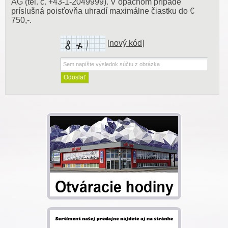
AG (tel. č. +43-1-2049999). V opačnom prípade
príslušná poisťovňa uhradí maximálne čiastku do €
750,-.
[
nový kód
]