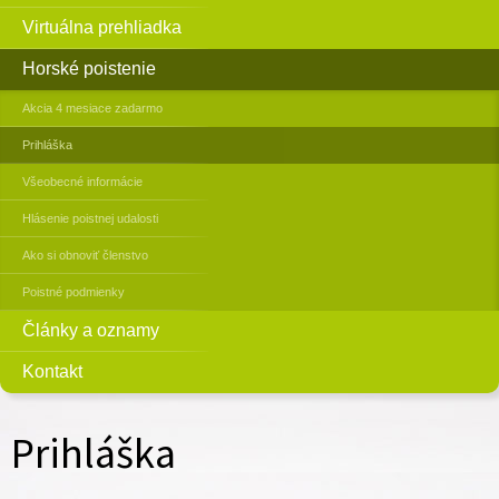
Virtuálna prehliadka
Horské poistenie
Akcia 4 mesiace zadarmo
Prihláška
Všeobecné informácie
Hlásenie poistnej udalosti
Ako si obnoviť členstvo
Poistné podmienky
Články a oznamy
Kontakt
Prihláška