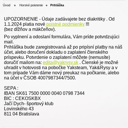
Úvod
Horské poistenie
Prihláška
UPOZORNENIE - Údaje zadávajete bez diakritiky . Od
1.1.2024 platia nové
poistné podmienky
!!!
(bez dĺžňov a mäkčeňov).
Po vyplnení a odoslaní formulára, Vám príde potvrdzujúci
mail.
Prihláška bude zaregistrovaná až po pripísní platby na náš
účet, alebo doručení dokladu o zaplatení členského
príspevku. Potvrdenie o zaplatení môžete (nemusíte)
doručiť mailom na:
edita@yakrysy.sk
. Členské je možné
uhradit v hotovosti na pobočke Yaksteam, Yak&Rysy a v
tom prípade Vám dáme nový preukaz na počkanie, alebo
na účet v ČSOB 4007987344/7500.
SEPA :
IBAN SK61 7500 0000 0040 0798 7344
BIC : CEKOSKBX
Jačí Dych- športový klub
Lovinského 43
811 04 Bratislava